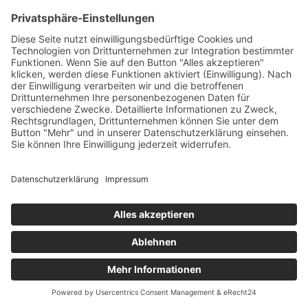
EU-Streitschlichtung
Die Europäische Kommission stellt eine Plattform zur Online-
Streitbeilegung (OS) bereit:
https://ec.europa.eu/consumers/odr/
.
Unsere E-Mail-Adresse finden Sie oben im Impressum.
Verbraucher­streit­
beilegung/Universal­
schlichtungs­stelle
Wir sind nicht bereit oder verpflichtet, an
Streitbeilegungsverfahren vor einer
Verbraucherschlichtungsstelle teilzunehmen.