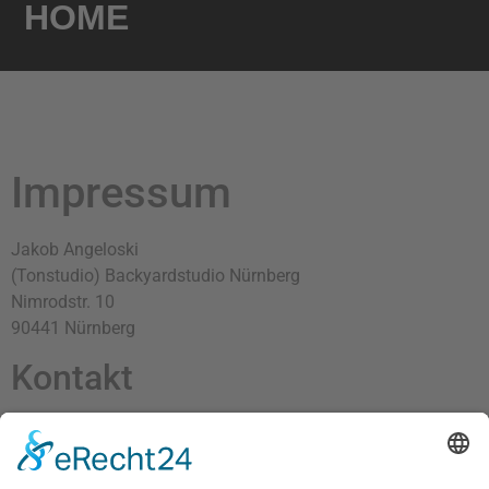
HOME
Impressum
Jakob Angeloski
(Tonstudio) Backyardstudio Nürnberg
Nimrodstr. 10
90441 Nürnberg
Kontakt
Telefon: +49 (0) 179 5425012
E-Mail: info@tonstudio-nürnberg.com